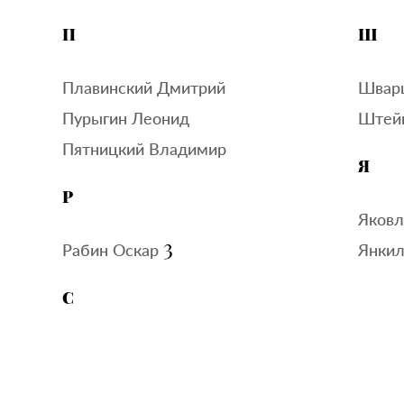
П
Ш
Плавинский Дмитрий
Швар
Пурыгин Леонид
Штейн
Пятницкий Владимир
Я
Р
Яковл
3
Рабин Оскар
Янкил
С