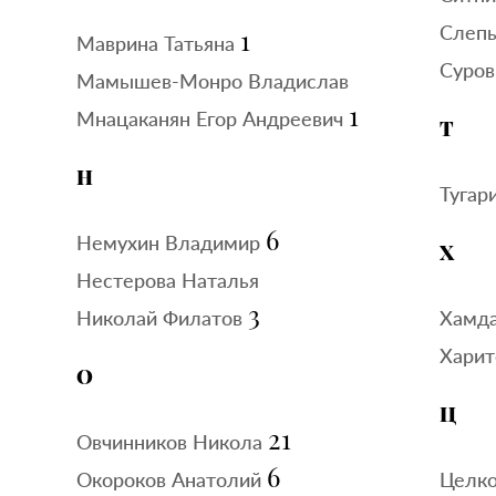
Слеп
1
Маврина Татьяна
Суров
Мамышев-Монро Владислав
1
Мнацаканян Егор Андреевич
Т
Н
Тугар
6
Немухин Владимир
Х
Нестерова Наталья
3
Николай Филатов
Хамда
Харит
О
Ц
21
Овчинников Никола
6
Окороков Анатолий
Целко