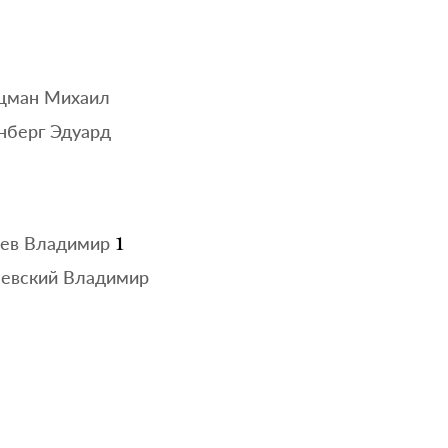
цман Михаил
берг Эдуард
1
ев Владимир
евский Владимир