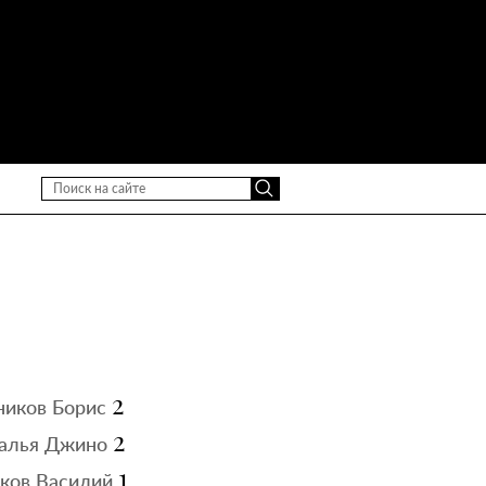
2
иков Борис
2
алья Джино
1
ков Василий